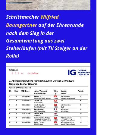
Schrittmacher
Wilfried
Baumgartner
auf der Ehrenrunde
nach dem Sieg in der
Gesamtwertung aus zwei
Steherläufen (mit Til Steiger an der
Rolle)