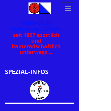
Velo-Club
Industrie Zürich
seit 1897 sportlich
und
kamer
adschaftlich
unterwegs …
SPEZIAL-INFOS