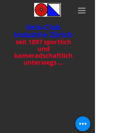
Velo-Club
Industrie Zürich
seit 1897 sportlich
und
kamer
adschaftlich
unterwegs …