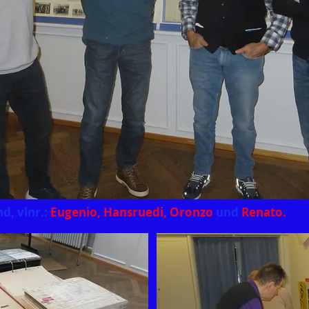
d, vlnr.:
Eugenio, Hansruedi, Oronzo
und
Renato.