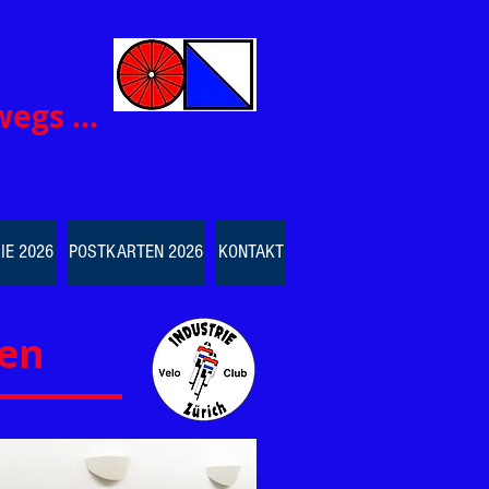
wegs …
IE 2026
POSTKARTEN 2026
KONTAKT
nen