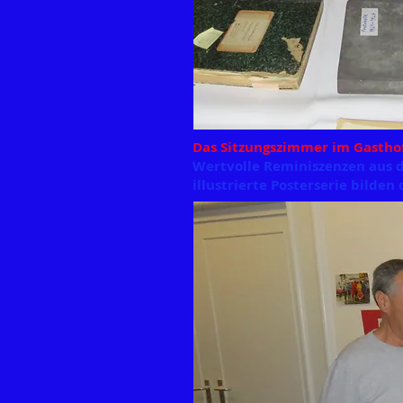
Das Sitzungszimmer im Gasthof
Wertvolle
Reminiszenzen
aus d
illustrierte
Posterserie
bilden 