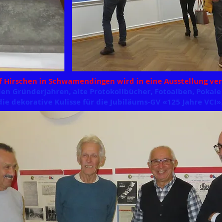
 Hirschen in Schwamendingen wird in eine Ausstellung ve
en Gründerjahren, alte
Protokollbücher
,
Fotoalben
,
Pokale
die dekorative Kulisse für
die Jubiläums-GV «125 Jahre VCI»