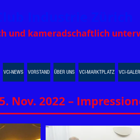
Club Industrie Zürich
ich und kamer
adschaftlich unter
VCI-NEWS
VORSTAND
ÜBER UNS
VCI-MARKTPLATZ
VCI-GALER
5. Nov. 2022 – Impressio