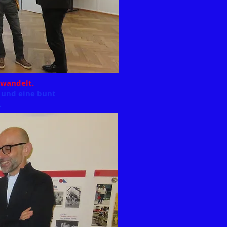
rwandelt.
und eine bunt
.